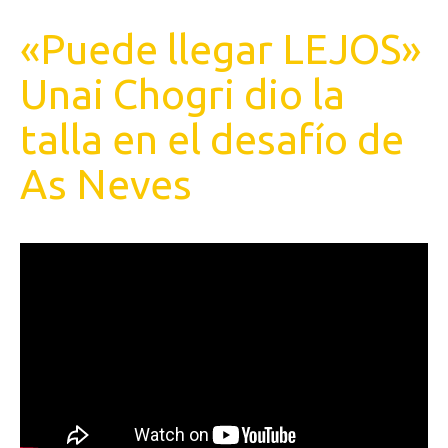
«Puede llegar LEJOS»
Unai Chogri dio la
talla en el desafío de
As Neves