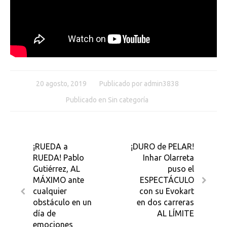
20 agosto, 2019
Publicado por
admin3838
Publicado en
Sin categoría
¡RUEDA a
¡DURO de PELAR!
RUEDA! Pablo
Inhar Olarreta
Gutiérrez, AL
puso el
MÁXIMO ante
ESPECTÁCULO
cualquier
con su Evokart
obstáculo en un
en dos carreras
día de
AL LÍMITE
emociones