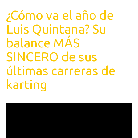
¿Cómo va el año de
Luis Quintana? Su
balance MÁS
SINCERO de sus
últimas carreras de
karting